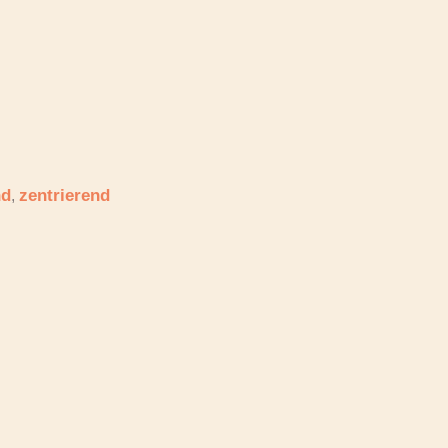
nd
zentrierend
,