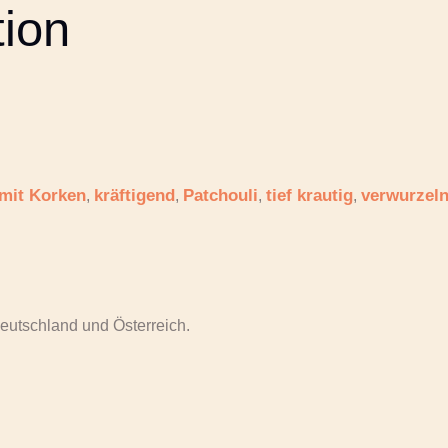
tion
 mit Korken
kräftigend
Patchouli
tief krautig
verwurzel
,
,
,
,
eutschland und Österreich.