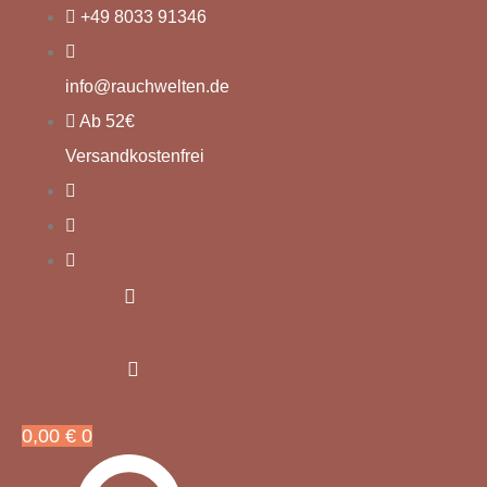
Zum
+49 8033 91346
Inhalt
springen
info@rauchwelten.de
Ab 52€
Versandkostenfrei
0,00
€
0