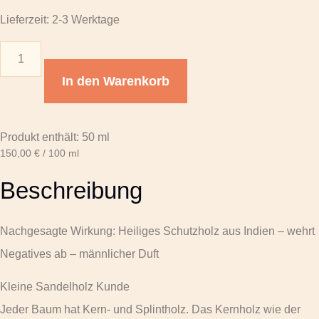
Lieferzeit:
2-3 Werktage
Räucherwerk
Sandelholz
In den Warenkorb
weiss
feat.
Produkt enthält: 50
ml
Balloon
150,00
€
/
100
ml
Dust
Beschreibung
30ml
Menge
Nachgesagte Wirkung: Heiliges Schutzholz aus Indien – wehrt
Negatives ab – männlicher Duft
Kleine Sandelholz Kunde
Jeder Baum hat Kern- und Splintholz. Das Kernholz wie der