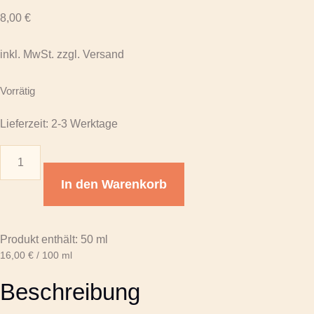
8,00
€
inkl. MwSt. zzgl. Versand
Vorrätig
Lieferzeit:
2-3 Werktage
Räucherwerk
Zirbenweihrauch
In den Warenkorb
50ml
Menge
Produkt enthält: 50
ml
16,00
€
/
100
ml
Beschreibung